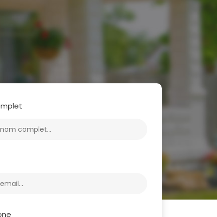
mplet
one