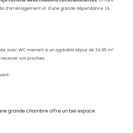
 conçu comme deux maisons communicantes
, offrant
ilités d’aménagement et d'une grande dépendance (à
rée avec WC menant à un agréable séjour de 34.65 m²
recevoir vos proches.
vent :
une grande chambre offre un bel espace